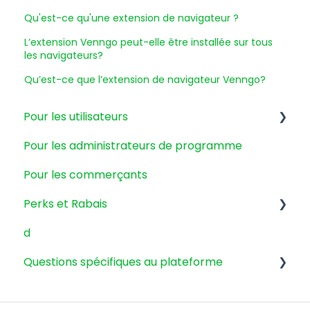
Qu'est-ce qu'une extension de navigateur ?
L’extension Venngo peut-elle être installée sur tous
les navigateurs?
Qu’est-ce que l’extension de navigateur Venngo?
Pour les utilisateurs
Pour les administrateurs de programme
Gestion de compte
Pour les commerçants
Courriels et promotions
Perks et Rabais
Facturations et paiements
d
Application mobile
Questions générales des perks
Questions spécifiques au plateforme
GoodLife Fitness
Cineplex
Extension de navigateur