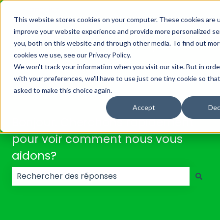
Français
Afficher le sous-menu pour les traductions
This website stores cookies on your computer. These cookies are 
improve your website experience and provide more personalized se
Solutions
Plateforme
À
Resso
you, both on this website and through other media. To find out mo
Afficher le sous-menu pour Solutions
Afficher le sous-menu
propos
cookies we use, see our Privacy Policy.
We won't track your information when you visit our site. But in ord
with your preferences, we'll have to use just one tiny cookie so tha
asked to make this choice again.
Accept
Dec
Bonjour. Cherchons rapidement
pour voir comment nous vous
aidons?
Il n'y a aucune suggestion car le champ de recherc